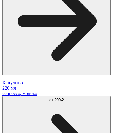
Капучино
220 мл
эспрессо, молоко
от
290 ₽