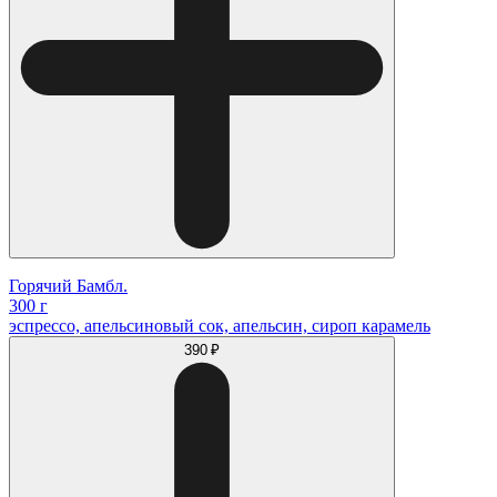
Горячий Бамбл.
300 г
эспрессо, апельсиновый сок, апельсин, сироп карамель
390 ₽