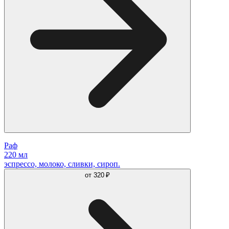
Раф
220 мл
эспрессо, молоко, сливки, сироп.
от
320 ₽