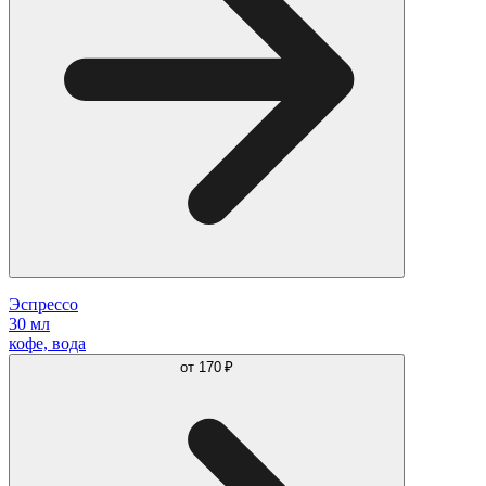
Эспрессо
30 мл
кофе, вода
от
170 ₽