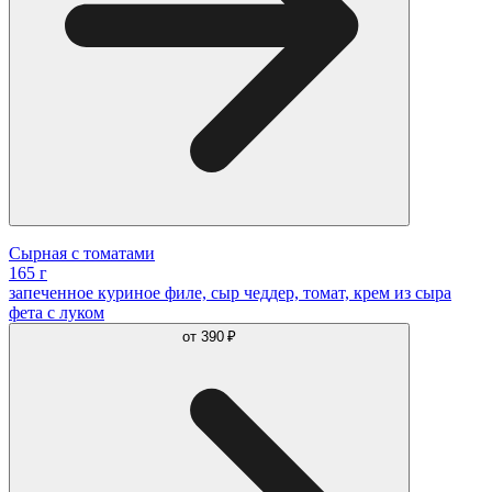
Сырная с томатами
165 г
запеченное куриное филе, сыр чеддер, томат, крем из сыра
фета с луком
от
390 ₽