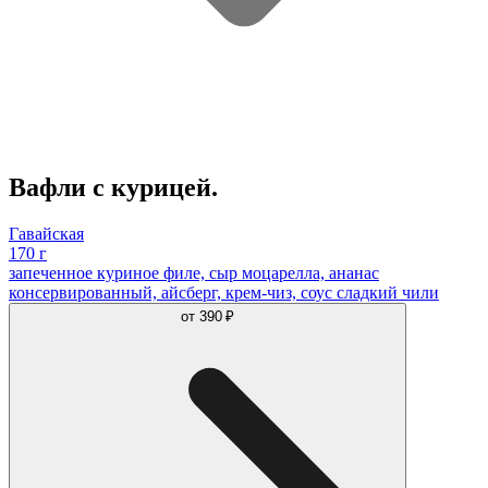
Вафли с курицей.
Гавайская
170 г
запеченное куриное филе, сыр моцарелла, ананас
консервированный, айсберг, крем-чиз, соус сладкий чили
от
390 ₽