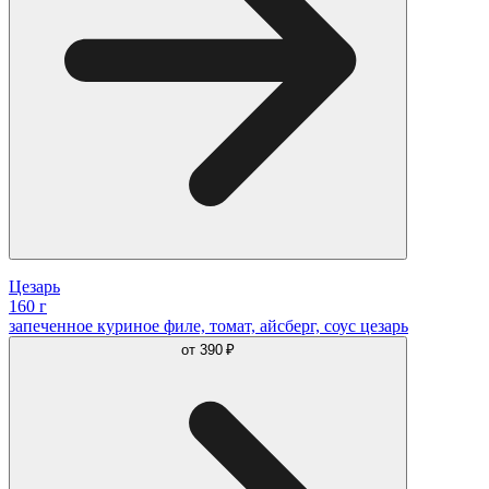
Цезарь
160 г
запеченное куриное филе, томат, айсберг, соус цезарь
от
390 ₽