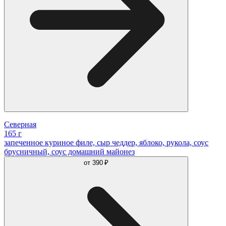
Северная
165 г
запеченное куриное филе, сыр чеддер, яблоко, рукола, соус
брусничный, соус домашний майонез
от
390 ₽