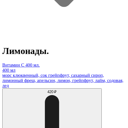
Лимонады.
Витамин С 400 мл.
400 мл
морс клюквенный, сок грейпфрут, сахарный сироп,
лимонный фреш, апельсин, лимон, грейпфрут, лайм, содовая,
лед
420 ₽