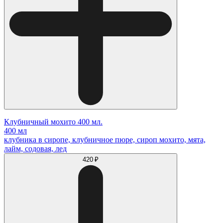
Клубничный мохито 400 мл.
400 мл
клубника в сиропе, клубничное пюре, сироп мохито, мята,
лайм, содовая, лед
420 ₽